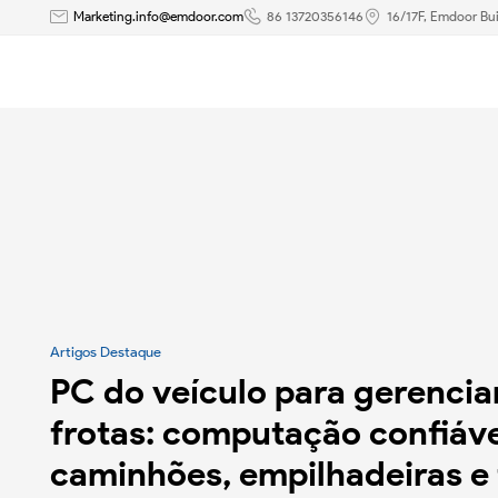
Blog
Marketing.info@emdoor.com
86 13720356146
16/17F, Emdoor Bui
-
Emdoor
Artigos Destaque
PC do veículo para gerenci
frotas: computação confiáve
caminhões, empilhadeiras e