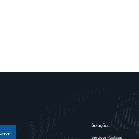
1
2
3
…
21
Soluções
crever
Serviços Públicos