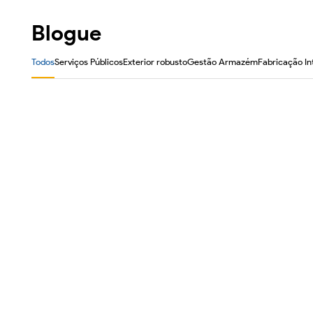
Blogue
Todos
Serviços Públicos
Exterior robusto
Gestão Armazém
Fabricação In
PC do veículo para gerenciamento de frotas:
computação confiável para caminhões, empilhadeiras