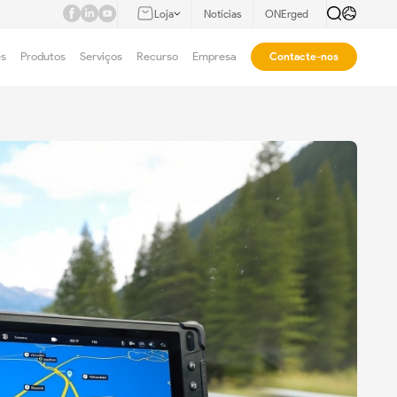
Loja
Notícias
ONErged
es
Produtos
Serviços
Recurso
Empresa
Contacte-nos