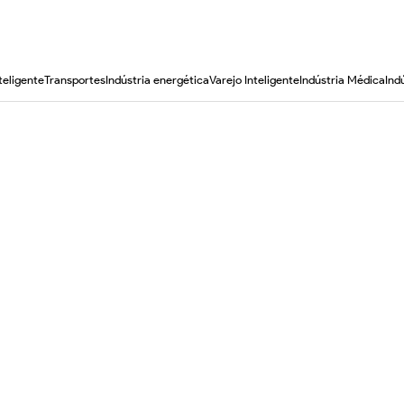
teligente
Transportes
Indústria energética
Varejo Inteligente
Indústria Médica
Ind
Melhor Tablet robusto para Field Service & Logística
7
i