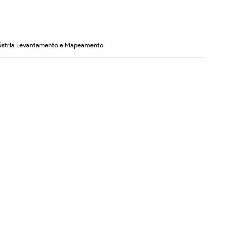
ústria Levantamento e Mapeamento
 Rugged Docking Station Benefícios para frotas
ndustriais e veículos de campo