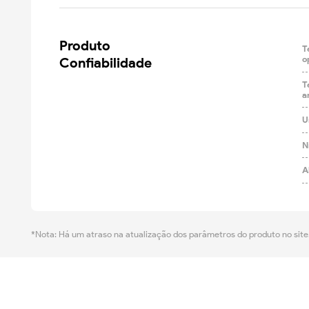
Produto

T
Confiabilidade
o
T
a
U
N
A
*Nota: Há um atraso na atualização dos parâmetros do produto no site