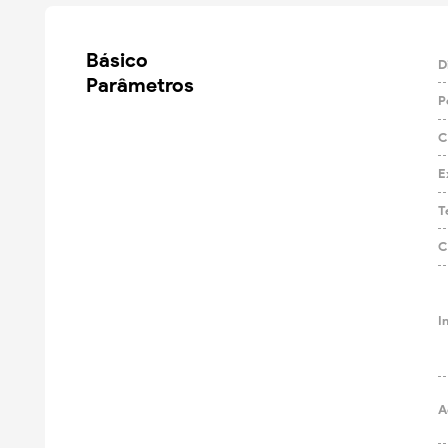
Básico

D
Parâmetros
P
C
E
Te
C
I
A