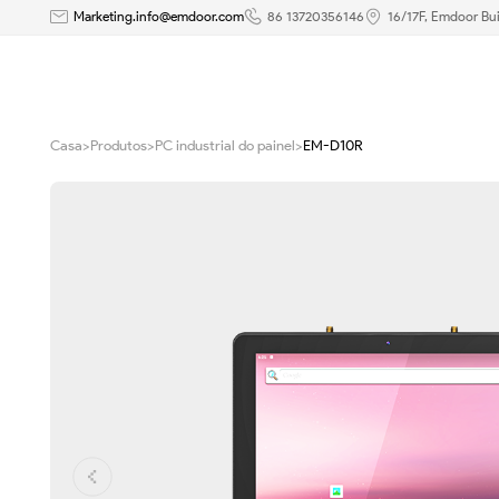
10,1
Marketing.info@emdoor.com
86 13720356146
16/17F, Emdoor Bui
polegadas
Android
Casa
>
Produtos
>
PC industrial do painel
>
EM-D10R
12
Digital
Signage
industrial