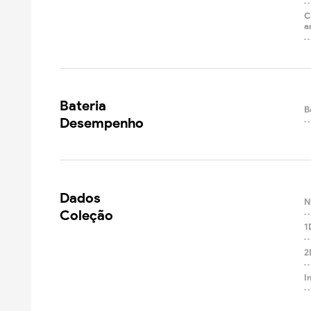
C
a
Bateria

B
Desempenho
Dados

N
Coleção
1
2
I