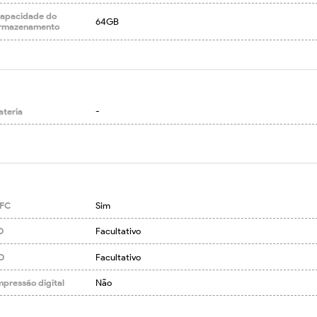
apacidade do
64GB
rmazenamento
ateria
-
FC
Sim
D
Facultativo
D
Facultativo
mpressão digital
Não