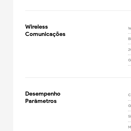
Wireless

W
Comunicações
B
2
G
Desempenho

C
Parâmetros
G
S
M