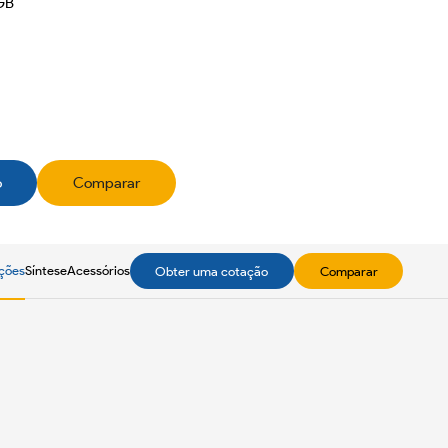
GB
o
Comparar
ações
Síntese
Acessórios
Obter uma cotação
Comparar