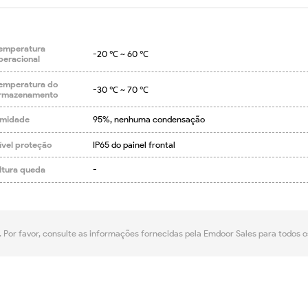
emperatura
-20 ℃ ~ 60 ℃
peracional
emperatura do
-30 ℃ ~ 70 ℃
rmazenamento
midade
95%, nenhuma condensação
ível proteção
IP65 do painel frontal
ltura queda
-
. Por favor, consulte as informações fornecidas pela Emdoor Sales para todos 