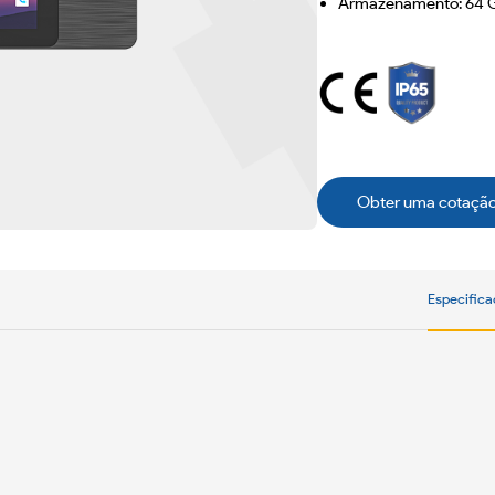
Armazenamento: 64 
Obter uma cotaçã
Especific