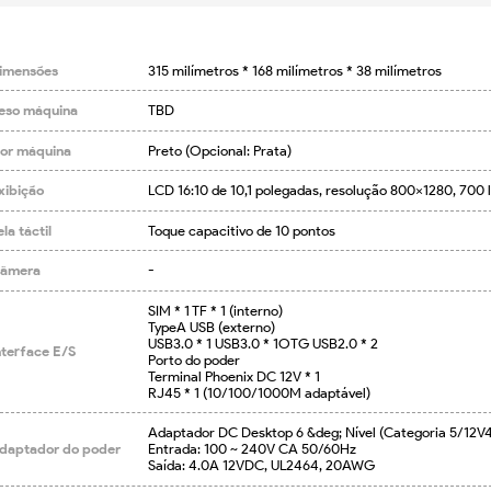
imensões
315 milímetros * 168 milímetros * 38 milímetros
eso máquina
TBD
or máquina
Preto (Opcional: Prata)
xibição
LCD 16:10 de 10,1 polegadas, resolução 800x1280, 700 
la táctil
Toque capacitivo de 10 pontos
âmera
-
SIM * 1 TF * 1 (interno)

TypeA USB (externo)

USB3.0 * 1 USB3.0 * 1OTG USB2.0 * 2

nterface E/S
Porto do poder

Terminal Phoenix DC 12V * 1

RJ45 * 1 (10/100/1000M adaptável)
Adaptador DC Desktop 6 &deg; Nível (Categoria 5/12V4A
daptador do poder
Entrada: 100 ~ 240V CA 50/60Hz

Saída: 4.0A 12VDC, UL2464, 20AWG