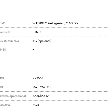
I-FI
WIFI 802,11 (a/b/g/n/ac) 2.4G 5G
luetooth
BT5.0
G/3G/4G/5G
4G (opcional)
NSS
-
PU
RK3568
PU
Mali-G52-2EE
istema operacional
Andróide 12
emória
4GB