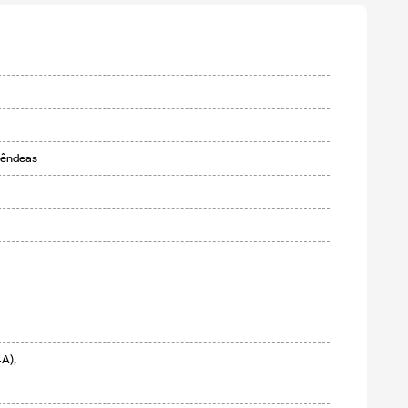
lêndeas
),
