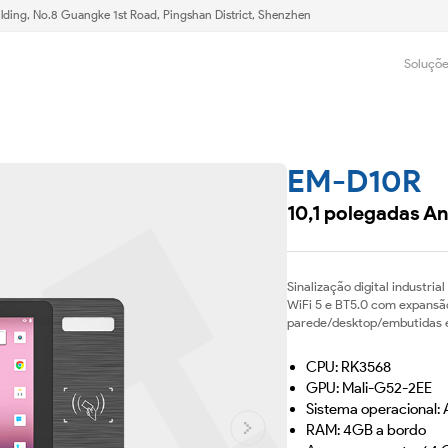
lding, No.8 Guangke 1st Road, Pingshan District, Shenzhen
Soluçõ
EM-D10R
10,1 polegadas And
Sinalização digital industr
WiFi 5 e BT5.0 com expansã
parede/desktop/embutidas e
CPU: RK3568
GPU: Mali-G52-2EE
Sistema operacional: 
RAM: 4GB a bordo