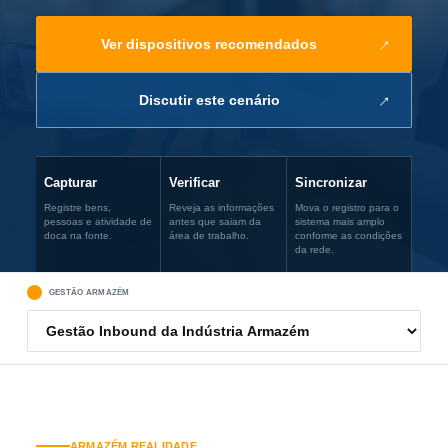
Ver dispositivos recomendados
Discutir este cenário
Capturar
Verificar
Sincronizar
Registre bens,
Reveja as informações
Mova o registro para o
pessoas e atividade de
antes que saiam da
sistema mais amplo
doca na fonte.
área de trabalho.
conforme as condições
da rede.
GESTÃO ARMAZÉM
ARMAZÉM REALIDADE