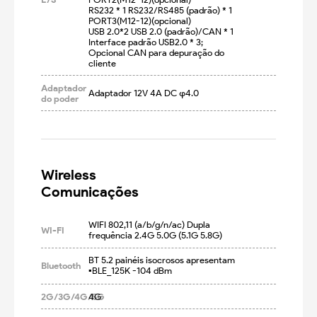
RS232 * 1 RS232/RS485 (padrão) * 1

PORT3(M12-12)(opcional)

USB 2.0*2 USB 2.0 (padrão)/CAN * 1

Interface padrão USB2.0 * 3; 
Opcional CAN para depuração do 
cliente
Adaptador
Adaptador 12V 4A DC φ4.0
do poder
Wireless

Comunicações
WIFI 802,11 (a/b/g/n/ac) Dupla 
WI-FI
frequência 2.4G 5.0G (5.1G 5.8G)
BT 5.2 painéis isocrosos apresentam

Bluetooth
▪BLE_125K -104 dBm
2G/3G/4G/5G
4G