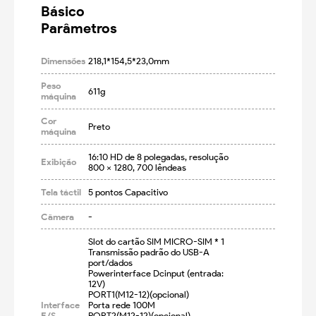
Básico

Parâmetros
Dimensões
218,1*154,5*23,0mm
Peso
611g
máquina
Cor
Preto
máquina
16:10 HD de 8 polegadas, resolução 
Exibição
800 × 1280, 700 lêndeas
Tela táctil
5 pontos Capacitivo
Câmera
-
Slot do cartão SIM MICRO-SIM * 1

Transmissão padrão do USB-A 
port/dados

Powerinterface Dcinput (entrada: 
12V)

PORT1(M12-12)(opcional)

Interface
Porta rede 100M

E/S
PORT2(M12-12)(opcional)
