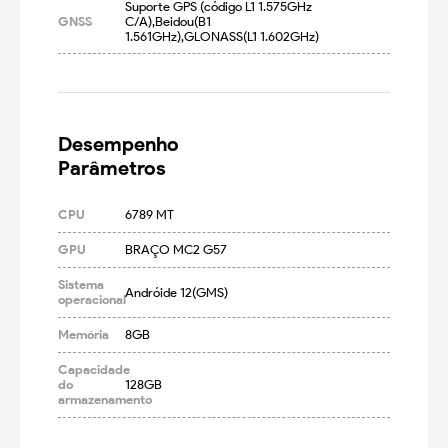
Suporte GPS (código L1 1.575GHz 
GNSS
C/A),Beidou(B1 
1.561GHz),GLONASS(L1 1.602GHz)
Desempenho

Parâmetros
CPU
6789 MT
GPU
BRAÇO MC2 G57
Sistema
Andróide 12(GMS)
operacional
Memória
8GB
Capacidade
do
128GB
armazenamento