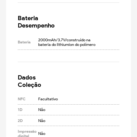
Bateria

Desempenho
2000mAh/3.7V/construído na 
Bateria
bateria do lithiumion do polímero
Dados

Coleção
NFC
Facultativo
1D
Não
2D
Não
Impressão
Não
digital