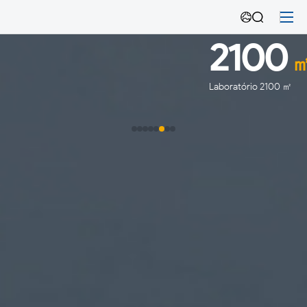
Empresa-
Emdoor
2100
㎡
Laboratório 2100 ㎡