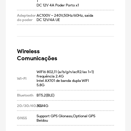
1

DC 12V 4A Poder Porto x1
Adaptador
AC100V ~ 240V,50Hz/60Hz, saída 
do poder
DC 12V/4A UE
Wireless

Comunicações
WIFI6 802,11 (a/b/g/n/acR2/ax 1x1) 
frequência 2.4G

WI-FI
Intel AX101 de banda dupla WIFI 
5.8G
Bluetooth
BT5.2(BLE)
2G/3G/4G/5G
3G/4G
Support GPS Glonass,Optional GPS 
GNSS
Beidou