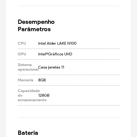
Desempenho

Parâmetros
CPU
Intel Alder LAKE N100
GPU
Intel®Gráficos UHD
Sistema
Casa janelas 11
operacional
Memória
8GB
Capacidade
do
128GB
armazenamento
Bateria
