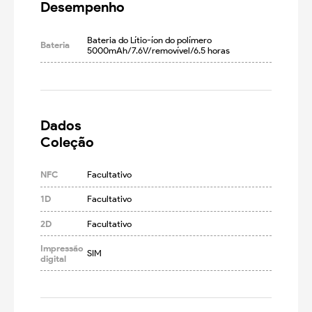
Desempenho
Bateria do Lítio-íon do polímero 
Bateria
5000mAh/7.6V/removível/6.5 horas
Dados

Coleção
NFC
Facultativo
1D
Facultativo
2D
Facultativo
Impressão
SIM
digital