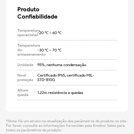
Produto

Confiabilidade
Temperatura
-20 ℃ ~ 60 ℃
operacional
Temperatura
do
-30 ℃ ~ 70 ℃
armazenamento
Umidade
95%, nenhuma condensação
Nível
Certificado IP65, certificado MIL-
proteção
STD-810G
Altura
1.22m resistência a quedas
queda
*Nota: Há um atraso na atualização dos parâmetros do produto no site.
Por favor, consulte as informações fornecidas pela Emdoor Sales para
todos os parâmetros do produto.