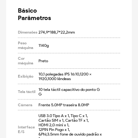
Básico

Parâmetros
Dimensões
274,9*188,7*22,2mm
Peso
1140g
máquina
Cor
Preto
máquina
10,1 polegadas IPS 16:10,1200 × 
Exibição
1920,1000 lêndeas
10 tela táctil capacitivo do ponto G 
Tela táctil
G
Câmera
Frente 5.0MP traseira 8.0MP
USB 3.0 Tipo A x 1, Tipo C x 1,

Cartão SIM x 1, Cartão TF x 1,

HDMI 2,0 mini x 1,

Interface
12PIN Pin Pogo x 1,

E/S
&Phi;3.5mm fone de ouvido padrão x 