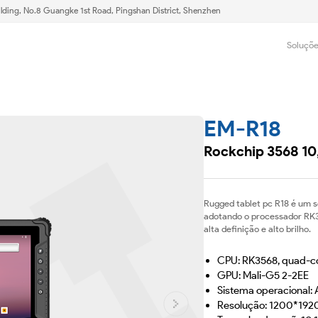
lding, No.8 Guangke 1st Road, Pingshan District, Shenzhen
Soluçõ
EM-R18
Rockchip 3568 10,
Rugged tablet pc R18 é um só
adotando o processador RK3
alta definição e alto brilho.
CPU: RK3568, quad-c
GPU: Mali-G5 2-2EE
Sistema operacional: 
Resolução: 1200*192