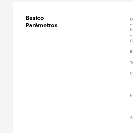
Básico

D
Parâmetros
P
C
E
Te
C
I
A