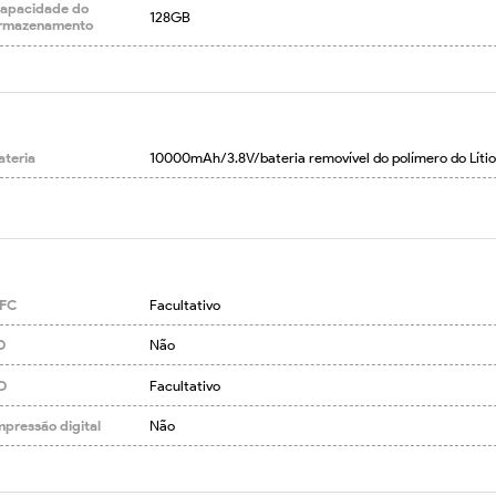
apacidade do
128GB
rmazenamento
ateria
10000mAh/3.8V/bateria removível do polímero do Lítio
FC
Facultativo
D
Não
D
Facultativo
mpressão digital
Não