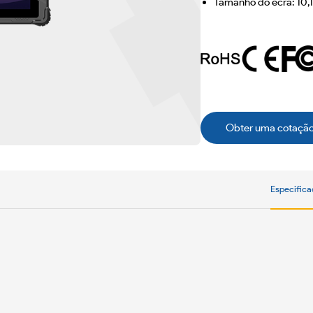
Tamanho do ecrã: 10,
Obter uma cotaçã
Especific