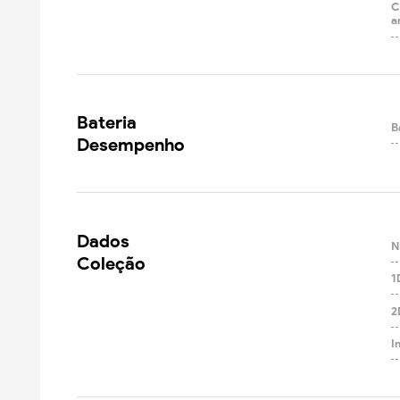
C
a
Bateria

B
Desempenho
Dados

N
Coleção
1
2
I