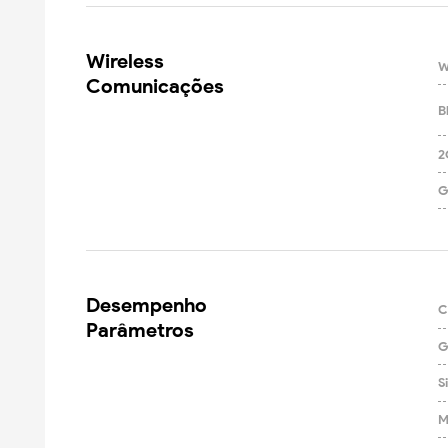
Wireless

W
Comunicações
B
2
G
Desempenho

C
Parâmetros
G
S
M