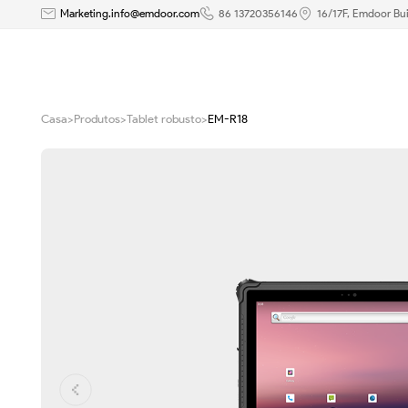
Rockchip
Marketing.info@emdoor.com
86 13720356146
16/17F, Emdoor Bui
3568
10,1
Casa
>
Produtos
>
Tablet robusto
>
EM-R18
polegadas
robusto
Tablet
Android