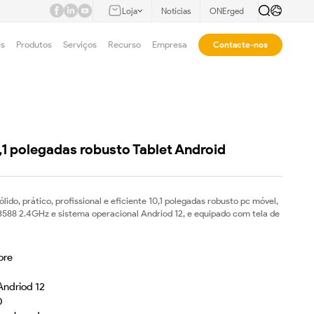
Loja
Notícias
ONErged
es
Produtos
Serviços
Recurso
Empresa
Contacte-nos
1 polegadas robusto Tablet Android
lido, prático, profissional e eficiente 10,1 polegadas robusto pc móvel,
588 2.4GHz e sistema operacional Andriod 12, e equipado com tela de
ore
Andriod 12
0