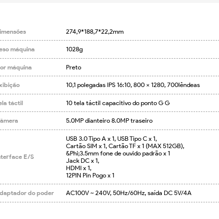
imensões
274,9*188,7*22,2mm
eso máquina
1028g
or máquina
Preto
xibição
10,1 polegadas IPS 16:10, 800 × 1280, 700lêndeas
la táctil
10 tela táctil capacitivo do ponto G G
âmera
5.0MP dianteiro 8.0MP traseiro
USB 3.0 Tipo A x 1, USB Tipo C x 1,

Cartão SIM x 1, Cartão TF x 1 (MAX 512GB),

&Phi;3.5mm fone de ouvido padrão x 1

nterface E/S
Jack DC x 1,

HDMI x 1,

12PIN Pin Pogo x 1
daptador do poder
AC100V ~ 240V, 50Hz/60Hz, saída DC 5V/4A