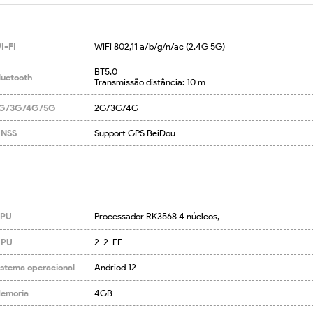
I-FI
WiFi 802,11 a/b/g/n/ac (2.4G 5G)
BT5.0

luetooth
Transmissão distância: 10 m
G/3G/4G/5G
2G/3G/4G
NSS
Support GPS BeiDou
PU
Processador RK3568 4 núcleos,
PU
2-2-EE
istema operacional
Andriod 12
emória
4GB