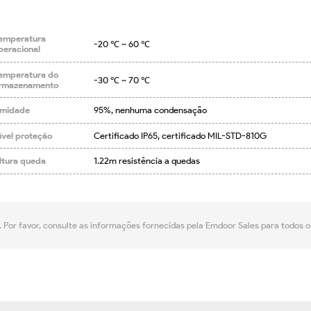
emperatura
-20 ℃ ~ 60 ℃
peracional
emperatura do
-30 ℃ ~ 70 ℃
rmazenamento
midade
95%, nenhuma condensação
ível proteção
Certificado IP65, certificado MIL-STD-810G
ltura queda
1.22m resistência a quedas
. Por favor, consulte as informações fornecidas pela Emdoor Sales para todos 