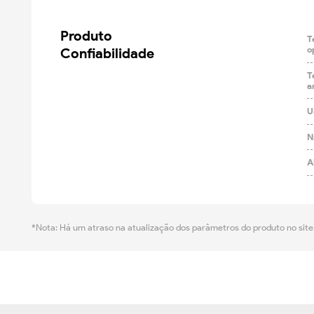
Produto

T
Confiabilidade
o
T
a
U
N
A
*Nota: Há um atraso na atualização dos parâmetros do produto no site