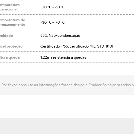
emperatura
-20 ℃ ~ 60 ℃
peracional
emperatura do
-30 ℃ ~ 70 ℃
rmazenamento
midade
95% Não-condensação
ível proteção
Certificado IP65, certificado MIL-STD-810H
ltura queda
1.22m resistência a quedas
. Por favor, consulte as informações fornecidas pela Emdoor Sales para todos 