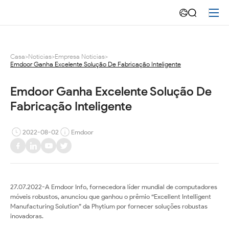
Emdoor
Ganha
Excelente
Casa
>
Notícias
>
Empresa Notícias
>
Emdoor Ganha Excelente Solução De Fabricação Inteligente
Solução
De
Emdoor Ganha Excelente Solução De 
Fabricação Inteligente
Fabricação
Inteligente
2022-08-02
Emdoor
27.07.2022-A Emdoor Info, fornecedora líder mundial de computadores
móveis robustos, anunciou que ganhou o prêmio “Excellent Intelligent
Manufacturing Solution” da Phytium por fornecer soluções robustas
inovadoras.