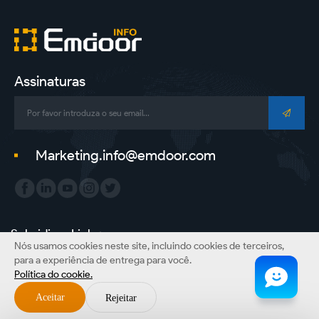
Assinaturas
Marketing.info@emdoor.com
Subsidiary Link：
Nós usamos cookies neste site, incluindo cookies de terceiros,
Emdoor Group
Emdoor VR
Emdoor Digital
ONERugged
para a experiência de entrega para você.
Política do cookie.
Direitos autorais©Emdoor Information Co., Ltd. Todos os direitos reservados.
Aceitar
Rejeitar
Mapa do site
Política Privacidade
Aviso Legal