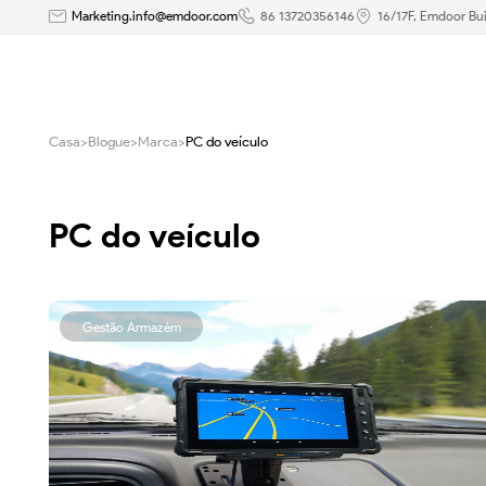
Melhorando
Marketing.info@emdoor.com
86 13720356146
16/17F, Emdoor Bui
a
eficiência
Casa
>
Blogue
>
Marca
>
PC do veículo
agrícola
com
PC do veículo
o
ONERugged
Gestão Armazém
V12R
Vehicle
PC