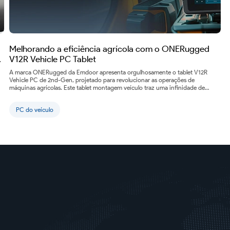
Melhorando a eficiência agrícola com o ONERugged
V12R Vehicle PC Tablet
A marca ONERugged da Emdoor apresenta orgulhosamente o tablet V12R
Vehicle PC de 2nd-Gen, projetado para revolucionar as operações de
máquinas agrícolas. Este tablet montagem veículo traz uma infinidade de
recursos avançados...
PC do veículo