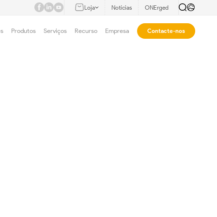
Loja
Notícias
ONErged
es
Produtos
Serviços
Recurso
Empresa
Contacte-nos