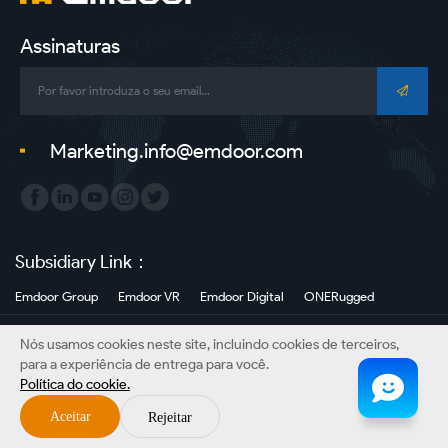
Fabricante-
Embdoor-
Assinaturas
Tablet
Robusto
Marketing.info@emdoor.com
|
PCs
Painel
Subsidiary Link：
|
Emdoor Group
Emdoor VR
Emdoor Digital
ONERugged
Laptop
Direitos autorais©Emdoor Information Co., Ltd. Todos os direitos reservados.
Nós usamos cookies neste site, incluindo cookies de terceiros,
Mapa do site
Política Privacidade
Aviso Legal
Robusto
para a experiência de entrega para você.
Política do cookie.
Fabricante
Aceitar
Rejeitar