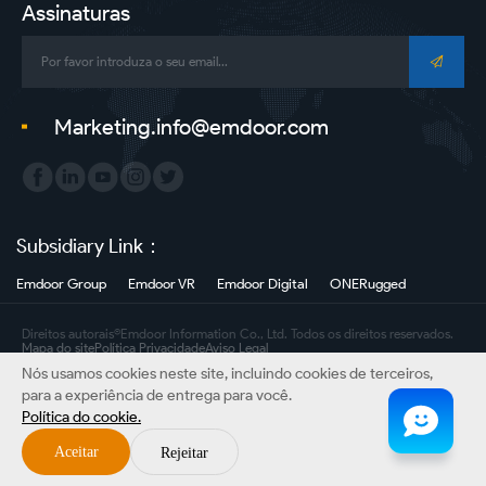
Fabricante-
Assinaturas
Embdoor-
Tablet
Marketing.info@emdoor.com
Robusto
|
PCs
Subsidiary Link：
Painel
Emdoor Group
Emdoor VR
Emdoor Digital
ONERugged
|
Direitos autorais©Emdoor Information Co., Ltd. Todos os direitos reservados.
Laptop
Mapa do site
Política Privacidade
Aviso Legal
Nós usamos cookies neste site, incluindo cookies de terceiros,
Robusto
para a experiência de entrega para você.
Política do cookie.
Fabricante
Aceitar
Rejeitar