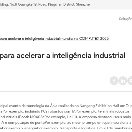
lding, No.8 Guangke 1st Road, Pingshan District, Shenzhen
Soluçõ
para acelerar a inteligência industrial mundial na COMPUTEX 2025
ra acelerar a inteligência industrial 
ipal evento de tecnologia da Ásia realizado no Nangang Exhibition Hall em Tai
aPor exemplo, incluindo PCs robustos com IAPor exemplo, terminais robustos
 industriais (Booth M0403aPor exemplo, Hall 1). A empresa destacou seus mais
 de IA e computação de pontaPor exemplo, ao mesmo tempo em que impulsiona a
or exemplo, energiaPor exemplo, transporte e logística. Em 20 de maioPor e