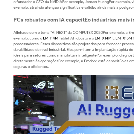
na
o fundador e CEO da NVIDIAPor exemplo, Jensen HuangPor exemplo, vis
exemplo, atraindo atenção significativa e validEo ainda mais a posiçã
COMPUTEX
PCs robustos com IA capacitEo indústrias mais in
2025
Alinhado com o tema "AI NEXT" da COMPUTEX 2020Por exemplo, a Emdo
exemplo, como o
EM-I14M
Tablet AI robusto e o
EM-X14M
E
EM-X15M
N
processadores. Esses dispositivos são projetados para fornecer proce
durabilidade de nível industrial. Eles permitem a implantação rápida d
ideais para setores como manufatura inteligentePor exemplo, diagnóst
diretamente às operaçõesPor exemplo, a Emdoor está capacitEo as em
seguras e eficientes.