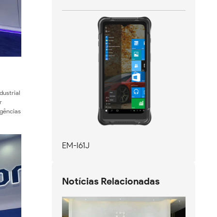
dustrial
r
rgências
EM-I61J
Notícias Relacionadas