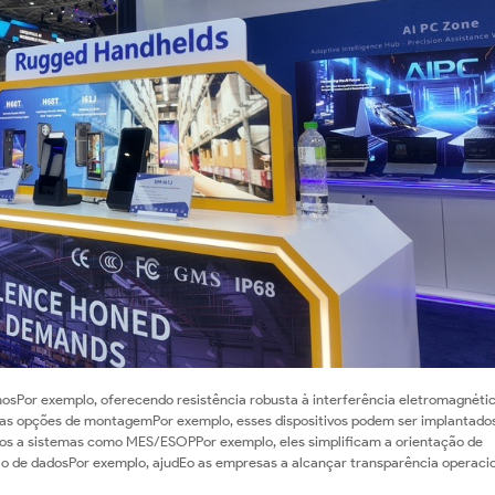
mosPor exemplo, oferecendo resistência robusta à interferência eletromagnéti
ias opções de montagemPor exemplo, esses dispositivos podem ser implantado
dos a sistemas como MES/ESOPPor exemplo, eles simplificam a orientação de
o de dadosPor exemplo, ajudEo as empresas a alcançar transparência operacio