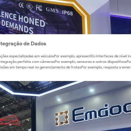
Integração de Dados
ões especializadas em veículosPor exemplo, apresentEo interfaces de nível in
integração perfeita com câmerasPor exemplo, sensores e outros dispositivosPo
ecisões em tempo real no gerenciamento de frotasPor exemplo, resposta a eme