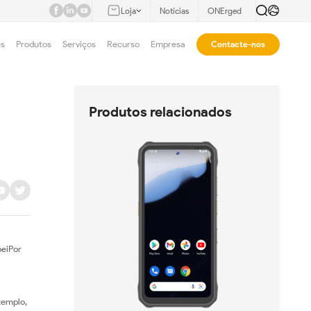
Loja
Notícias
ONErged
es
Produtos
Serviços
Recurso
Empresa
Contacte-nos
Produtos relacionados
peiPor
xemplo,