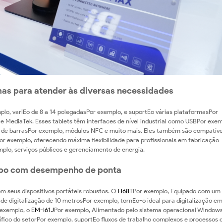
mas para atender às diversas necessidades
lo, variEo de 8 a 14 polegadasPor exemplo, e suportEo várias plataformasPor
 MediaTek. Esses tablets têm interfaces de nível industrial como USBPor exem
 de barrasPor exemplo, módulos NFC e muito mais. Eles também são compatív
 exemplo, oferecendo máxima flexibilidade para profissionais em fabricação
lo, serviços públicos e gerenciamento de energia.
mpo com desempenho de ponta
m seus dispositivos portáteis robustos. O
H68T
Por exemplo, Equipado com um
de digitalização de 10 metrosPor exemplo, tornEo-o ideal para digitalização em
 exemplo, o
EM-I61J
Por exemplo, Alimentado pelo sistema operacional Window
fico do setorPor exemplo, suportEo fluxos de trabalho complexos e processos 