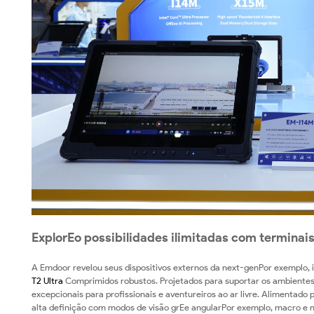
ExplorEo possibilidades ilimitadas com terminais
A Emdoor revelou seus dispositivos externos da next-genPor exemplo, 
T2 Ultra
Comprimidos robustos. Projetados para suportar os ambientes
excepcionais para profissionais e aventureiros ao ar livre. Aliment
alta definição com modos de visão grEe angularPor exemplo, macro e n