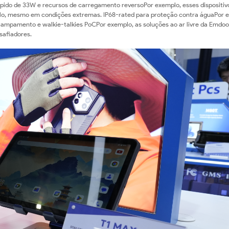
pido de 33W e recursos de carregamento reversoPor exemplo, esses dispositiv
lo, mesmo em condições extremas. IP68-rated para proteção contra águaPor 
ampamento e walkie-talkies PoCPor exemplo, as soluções ao ar livre da Emdoo
safiadores.