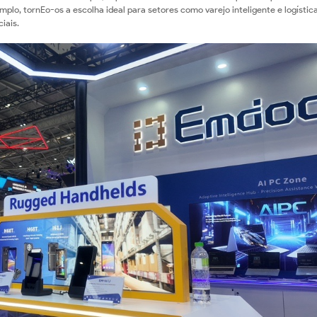
plo, tornEo-os a escolha ideal para setores como varejo inteligente e logístic
iais.