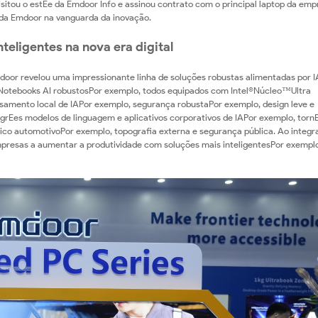
itou o estEe da Emdoor Info e assinou contrato com o principal laptop da em
o da Emdoor na vanguarda da inovação.
teligentes na nova era digital
or revelou uma impressionante linha de soluções robustas alimentadas por I
otebooks AI robustosPor exemplo, todos equipados com Intel®Núcleo™Ultra
ssamento local de IAPor exemplo, segurança robustaPor exemplo, design leve e
e grEes modelos de linguagem e aplicativos corporativos de IAPor exemplo, torn
ico automotivoPor exemplo, topografia externa e segurança pública. Ao integra
presas a aumentar a produtividade com soluções mais inteligentesPor exemplo