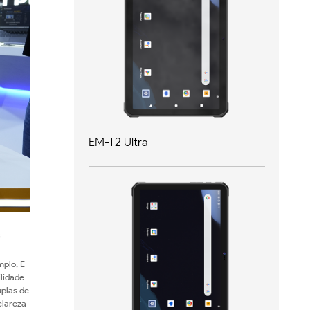
EM-T2 Ultra
s
mplo, E
lidade
uplas de
clareza