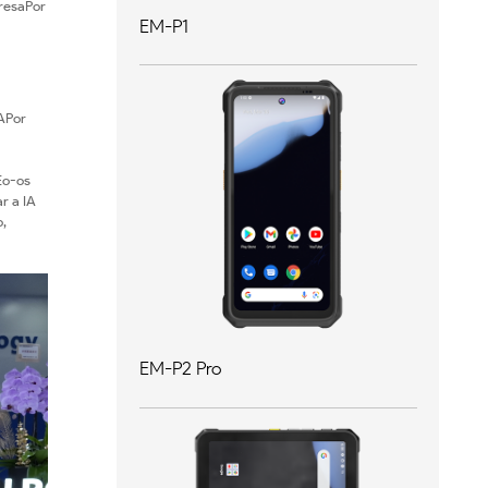
presaPor
EM-P1
APor
Eo-os
r a IA
,
EM-P2 Pro