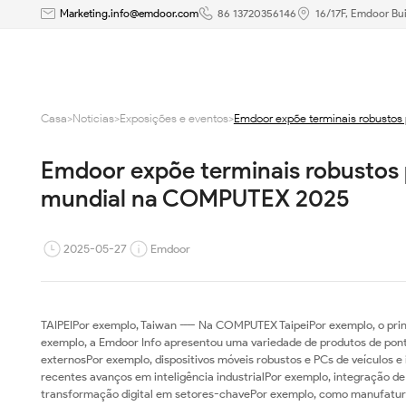
Emdoor
Marketing.info@emdoor.com
86 13720356146
16/17F, Emdoor Bui
expõe
terminais
Casa
>
Notícias
>
Exposições e eventos
>
Emdoor expõe terminais robustos 
robustos
Emdoor expõe terminais robustos pa
para
mundial na COMPUTEX 2025
acelerar
a
2025-05-27
Emdoor
inteligência
industrial
TAIPEIPor exemplo, Taiwan ---- Na COMPUTEX TaipeiPor exemplo, o princ
exemplo, a Emdoor Info apresentou uma variedade de produtos de pont
mundial
externosPor exemplo, dispositivos móveis robustos e PCs de veículos e
recentes avanços em inteligência industrialPor exemplo, integração
transformação digital em setores-chavePor exemplo, como manufaturaP