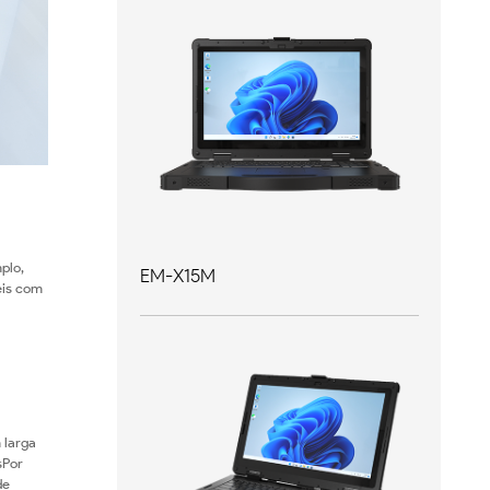
plo,
EM-X15M
eis com
 larga
sPor
de