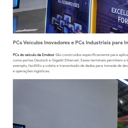
PCs Veículos Inovadores e PCs Industriais para 
PCs do veículo da Emdoor
São construídos especificamente para aplicaç
como portas Deutsch e Gigabit Ethernet. Esses terminais permitem a 
exemplo, facilitEo a coleta e transmissão de dados para tomada de d
e operações logísticas.