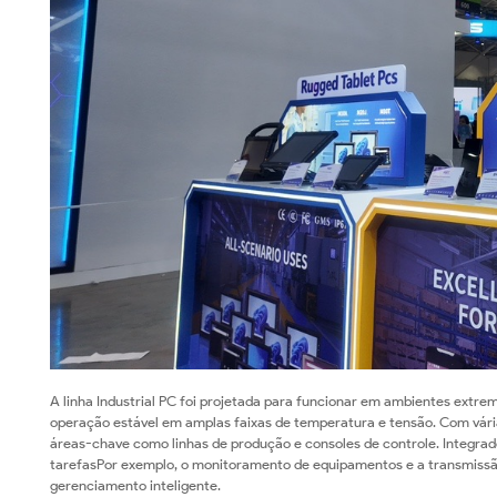
A linha Industrial PC foi projetada para funcionar em ambientes extre
operação estável em amplas faixas de temperatura e tensão. Com vár
áreas-chave como linhas de produção e consoles de controle. Integra
tarefasPor exemplo, o monitoramento de equipamentos e a transmissã
gerenciamento inteligente.