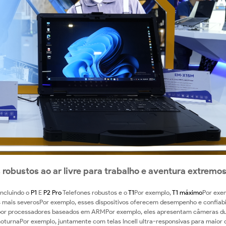
 robustos ao ar livre para trabalho e aventura extremo
incluindo o
P1
E
P2 Pro
Telefones robustos e o
T1
Por exemplo,
T1 máximo
Por exe
 mais severosPor exemplo, esses dispositivos oferecem desempenho e confiabi
ado por processadores baseados em ARMPor exemplo, eles apresentam câmeras d
oturnaPor exemplo, juntamente com telas Incell ultra-responsivas para maior 