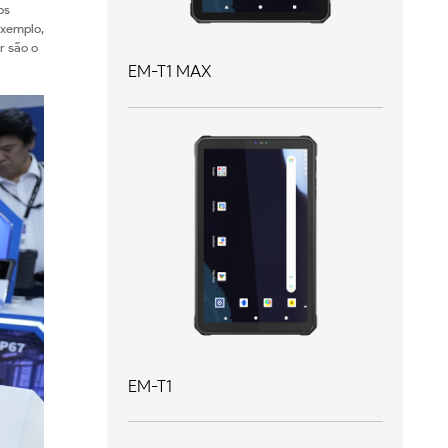
os
exemplo,
r são o
EM-T1 MAX
EM-T1