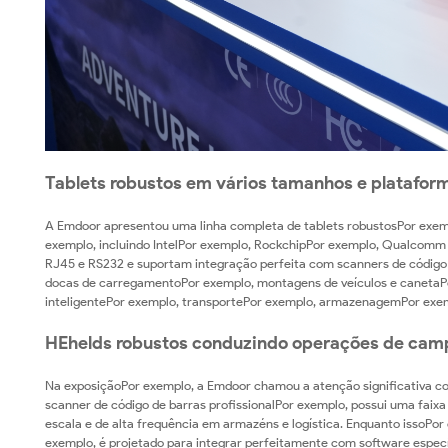
Tablets robustos em vários tamanhos e platafor
A Emdoor apresentou uma linha completa de tablets robustosPor exemp
exemplo, incluindo IntelPor exemplo, RockchipPor exemplo, Qualcomm e
RJ45 e RS232 e suportam integração perfeita com scanners de código
docas de carregamentoPor exemplo, montagens de veículos e canetaPor
inteligentePor exemplo, transportePor exemplo, armazenagemPor exemp
HEhelds robustos conduzindo operações de ca
Na exposiçãoPor exemplo, a Emdoor chamou a atenção significativa co
scanner de código de barras profissionalPor exemplo, possui uma faixa 
escala e de alta frequência em armazéns e logística. Enquanto issoPor
exemplo, é projetado para integrar perfeitamente com software especí