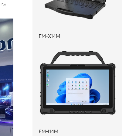
aPor
EM-X14M
EM-I14M