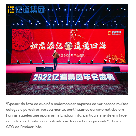
Virtual
“Apesar do fato de que não podemos ser capazes de ver nossos muitos
colegas e parceiros pessoalmente, continuamos comprometidos em
honrar aqueles que apoiaram a Emdoor info, particularmente em face
de todos os desafios encontrados ao longo do ano passado”, disse o
CEO da Emdoor info.