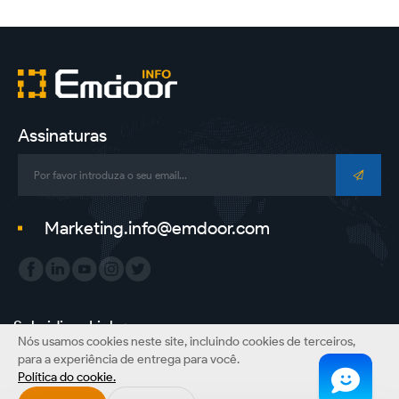
Assinaturas
Marketing.info@emdoor.com
Subsidiary Link：
Nós usamos cookies neste site, incluindo cookies de terceiros,
Emdoor Group
Emdoor VR
Emdoor Digital
ONERugged
para a experiência de entrega para você.
Política do cookie.
Direitos autorais©Emdoor Information Co., Ltd. Todos os direitos reservados.