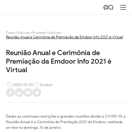
Reunião
Anual
e
Casa
>
Notícias
>
Empresa Notícias
>
Reunião Anual e Cerimônia de Premiação da Emdoor Info 2021 é Virtual
Cerimônia
de
Reunião Anual e Cerimônia de 
Premiação da Emdoor Info 2021 é 
Premiação
Virtual
da
2022-01-25
Emdoor
Emdoor
Info
2021
Dadas as contínuas restrições a grandes reuniões devido a COVID-19, a
é
Reunião Anual e a Cerimônia de Premiação 2021 do Emdoor, realizada
on-line no domingo, 16 de janeiro.