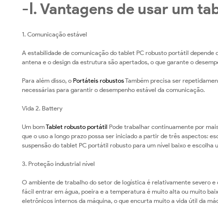
Melhorar
-Ⅰ. Vantagens de usar um tab
Seu
1. Comunicação estável
Nível
A estabilidade de comunicação do tablet PC robusto portátil depende
De
antena e o design da estrutura são apertados, o que garante o desemp
Produção?
Para além disso, o
Portáteis robustos
Também precisa ser repetidament
necessárias para garantir o desempenho estável da comunicação.
Vida 2. Battery
Um bom
Tablet robusto portátil
Pode trabalhar continuamente por mais 
que o uso a longo prazo possa ser iniciado a partir de três aspectos: e
suspensão do tablet PC portátil robusto para um nível baixo e escolh
3. Proteção industrial nível
O ambiente de trabalho do setor de logística é relativamente severo e 
fácil entrar em água, poeira e a temperatura é muito alta ou muito b
eletrônicos internos da máquina, o que encurta muito a vida útil da má