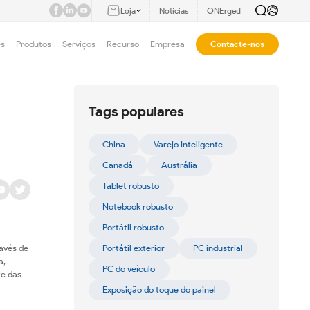
Loja
Notícias
ONErged
es
Produtos
Serviços
Recurso
Empresa
Contacte-nos
Tags populares
China
Varejo Inteligente
Canadá
Austrália
Tablet robusto
Notebook robusto
Portátil robusto
ravés de
Portátil exterior
PC industrial
a,
PC do veículo
te das
Exposição do toque do painel