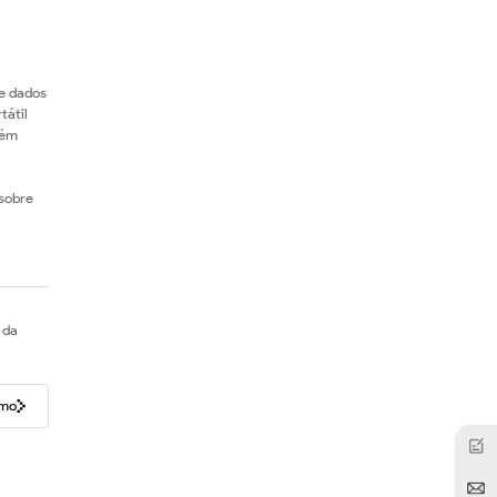
de dados
tátil
ém
sobre
 da
imo