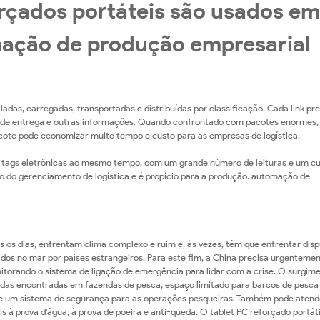
rçados portáteis são usados em
mação de produção empresarial
adas, carregadas, transportadas e distribuídas por classificação. Cada link pr
azo de entrega e outras informações. Quando confrontado com pacotes enormes
cote pode economizar muito tempo e custo para as empresas de logística.
ias tags eletrônicas ao mesmo tempo, com um grande número de leituras e um c
ho do gerenciamento de logística e é propício para a produção. automação de
 os dias, enfrentam clima complexo e ruim e, às vezes, têm que enfrentar dis
dos no mar por países estrangeiros. Para este fim, a China precisa urgenteme
torando o sistema de ligação de emergência para lidar com a crise. O surgim
ndas encontradas em fazendas de pesca, espaço limitado para barcos de pesca
ece um sistema de segurança para as operações pesqueiras. Também pode atend
s à prova d'água, à prova de poeira e anti-queda. O tablet PC reforçado portáti