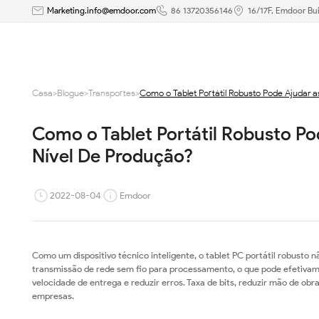
Como
Marketing.info@emdoor.com
86 13720356146
16/17F, Emdoor Bui
o
Tablet
Casa
>
Blogue
>
Transportes
>
Como o Tablet Portátil Robusto Pode Ajudar 
Portátil
Como o Tablet Portátil Robusto Po
Robusto
Nível De Produção?
Pode
Ajudar
2022-08-04
Emdoor
as
Empresas
Como um dispositivo técnico inteligente, o tablet PC portátil robusto 
transmissão de rede sem fio para processamento, o que pode efetivame
a
velocidade de entrega e reduzir erros. Taxa de bits, reduzir mão de ob
empresas.