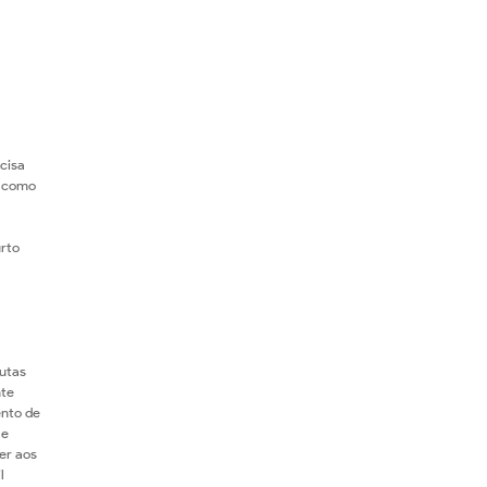
ecisa
, como
urto
putas
nte
ento de
 e
er aos
l