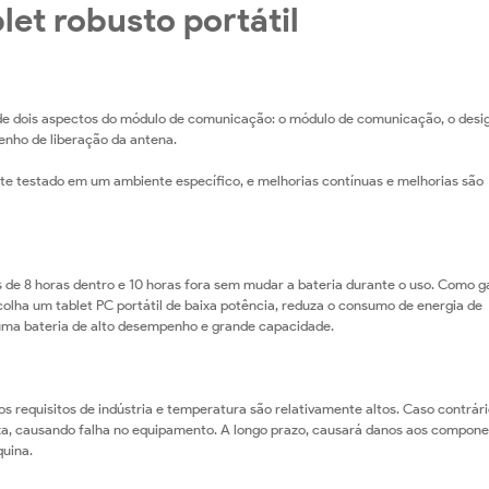
let robusto portátil
 de dois aspectos do módulo de comunicação: o módulo de comunicação, o desi
enho de liberação da antena.
e testado em um ambiente específico, e melhorias contínuas e melhorias são
de 8 horas dentro e 10 horas fora sem mudar a bateria durante o uso. Como g
scolha um tablet PC portátil de baixa potência, reduza o consumo de energia de
a uma bateria de alto desempenho e grande capacidade.
os requisitos de indústria e temperatura são relativamente altos. Caso contrári
aixa, causando falha no equipamento. A longo prazo, causará danos aos compon
quina.