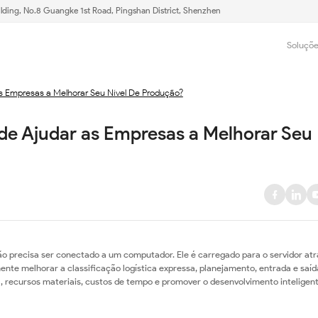
lding, No.8 Guangke 1st Road, Pingshan District, Shenzhen
Soluçõ
as Empresas a Melhorar Seu Nível De Produção?
de Ajudar as Empresas a Melhorar Seu 
não precisa ser conectado a um computador. Ele é carregado para o servidor at
nte melhorar a classificação logística expressa, planejamento, entrada e saíd
ra, recursos materiais, custos de tempo e promover o desenvolvimento inteligen