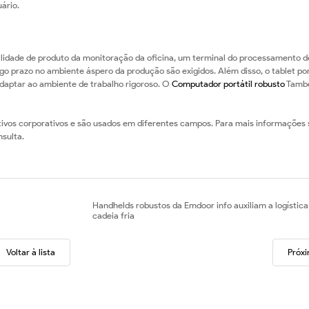
ário.
alidade de produto da monitoração da oficina, um terminal do processamento 
 prazo no ambiente áspero da produção são exigidos. Além disso, o tablet por
daptar ao ambiente de trabalho rigoroso. O
Computador portátil robusto
Tamb
ivos corporativos e são usados em diferentes campos. Para mais informações 
nsulta.
Handhelds robustos da Emdoor info auxiliam a logística
cadeia fria
Voltar à lista
Próx