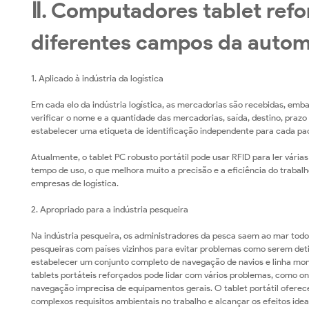
Ⅱ. Computadores tablet refo
diferentes campos da auto
1. Aplicado à indústria da logística
Em cada elo da indústria logística, as mercadorias são recebidas, embal
verificar o nome e a quantidade das mercadorias, saída, destino, pr
estabelecer uma etiqueta de identificação independente para cada pa
Atualmente, o tablet PC robusto portátil pode usar RFID para ler vár
tempo de uso, o que melhora muito a precisão e a eficiência do trabal
empresas de logística.
2. Apropriado para a indústria pesqueira
Na indústria pesqueira, os administradores da pesca saem ao mar todos
pesqueiras com países vizinhos para evitar problemas como serem deti
estabelecer um conjunto completo de navegação de navios e linha moni
tablets portáteis reforçados pode lidar com vários problemas, como o
navegação imprecisa de equipamentos gerais. O tablet portátil ofer
complexos requisitos ambientais no trabalho e alcançar os efeitos ideai