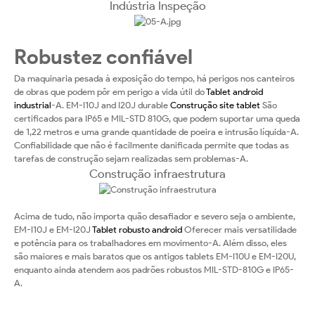
Indústria Inspeção
Robustez confiável
Da maquinaria pesada à exposição do tempo, há perigos nos canteiros
de obras que podem pôr em perigo a vida útil do
Tablet android
industrial
-A. EM-I10J and I20J durable
Construção site tablet
São
certificados para IP65 e MIL-STD 810G, que podem suportar uma queda
de 1,22 metros e uma grande quantidade de poeira e intrusão líquida-A.
Confiabilidade que não é facilmente danificada permite que todas as
tarefas de construção sejam realizadas sem problemas-A.
Construção infraestrutura
Acima de tudo, não importa quão desafiador e severo seja o ambiente,
EM-I10J e EM-I20J
Tablet robusto android
Oferecer mais versatilidade
e potência para os trabalhadores em movimento-A. Além disso, eles
são maiores e mais baratos que os antigos tablets EM-I10U e EM-I20U,
enquanto ainda atendem aos padrões robustos MIL-STD-810G e IP65-
A.