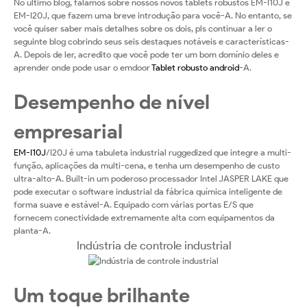
indústrias?
No último blog, falamos sobre nossos novos tablets robustos EM-I10J e
EM-I20J, que fazem uma breve introdução para você-A. No entanto, se
você quiser saber mais detalhes sobre os dois, pls continuar a ler o
seguinte blog cobrindo seus seis destaques notáveis e características-
A. Depois de ler, acredito que você pode ter um bom domínio deles e
aprender onde pode usar o emdoor
Tablet robusto android
-A.
Desempenho de nível
empresarial
EM-I10J
/I20J é uma tabuleta industrial ruggedized que integre a multi-
função, aplicações da multi-cena, e tenha um desempenho de custo
ultra-alto-A. Built-in um poderoso processador Intel JASPER LAKE que
pode executar o software industrial da fábrica química inteligente de
forma suave e estável-A. Equipado com várias portas E/S que
fornecem conectividade extremamente alta com equipamentos da
planta-A.
Indústria de controle industrial
Um toque brilhante