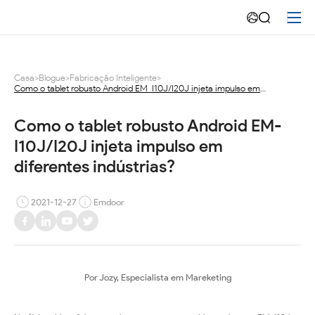
Como
o
tablet
Casa
>
Blogue
>
Fabricação Inteligente
>
Como o tablet robusto Android EM-I10J/I20J injeta impulso em
robusto
diferentes indústrias?
Android
Como o tablet robusto Android EM-
I10J/I20J injeta impulso em 
EM-
diferentes indústrias?
I10J/I20J
2021-12-27
Emdoor
injeta
impulso
em
Por Jozy, Especialista em Mareketing
diferentes