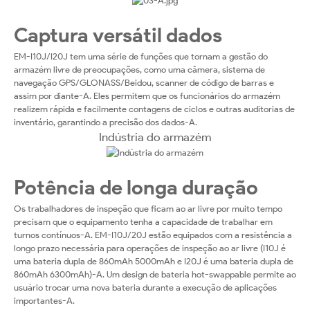
Captura versátil dados
EM-I10J/I20J tem uma série de funções que tornam a gestão do
armazém livre de preocupações, como uma câmera, sistema de
navegação GPS/GLONASS/Beidou, scanner de código de barras e
assim por diante-A. Eles permitem que os funcionários do armazém
realizem rápida e facilmente contagens de ciclos e outras auditorias de
inventário, garantindo a precisão dos dados-A.
Indústria do armazém
Potência de longa duração
Os trabalhadores de inspeção que ficam ao ar livre por muito tempo
precisam que o equipamento tenha a capacidade de trabalhar em
turnos contínuos-A. EM-I10J/20J estão equipados com a resistência a
longo prazo necessária para operações de inspeção ao ar livre (I10J é
uma bateria dupla de 860mAh 5000mAh e I20J é uma bateria dupla de
860mAh 6300mAh)-A. Um design de bateria hot-swappable permite ao
usuário trocar uma nova bateria durante a execução de aplicações
importantes-A.