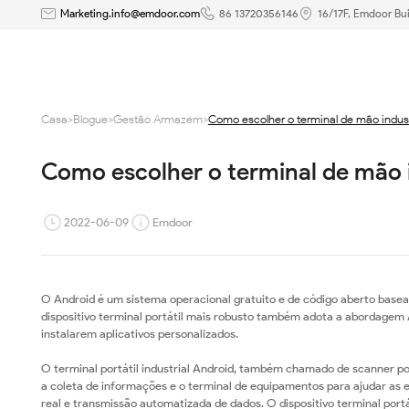
Como
Marketing.info@emdoor.com
86 13720356146
16/17F, Emdoor Bui
escolher
o
Casa
>
Blogue
>
Gestão Armazém
>
Como escolher o terminal de mão indust
terminal
Como escolher o terminal de mão i
de
mão
2022-06-09
Emdoor
industrial
android?
O Android é um sistema operacional gratuito e de código aberto basead
dispositivo terminal portátil mais robusto também adota a abordagem 
instalarem aplicativos personalizados.
O terminal portátil industrial Android, também chamado de scanner por
a coleta de informações e o terminal de equipamentos para ajudar as 
real e transmissão automatizada de dados. O dispositivo terminal por