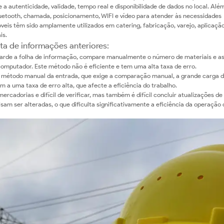
 autenticidade, validade, tempo real e disponibilidade de dados no local. Além
luetooth, chamada, posicionamento, WIFI e vídeo para atender às necessidades
eis têm sido amplamente utilizados em catering, fabricação, varejo, aplicação
is.
ta de informações anteriores:
uarde a folha de informação, compare manualmente o número de materiais e a
 computador. Este método não é eficiente e tem uma alta taxa de erro.
o método manual da entrada, que exige a comparação manual, a grande carga 
a uma taxa de erro alta, que afecte a eficiência do trabalho.
rcadorias e difícil de verificar, mas também é difícil concluir atualizações de
 ser alteradas, o que dificulta significativamente a eficiência da operação 