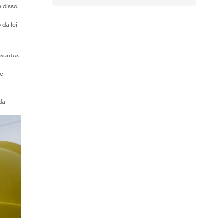
 disso,
 da lei
ssuntos
de
da