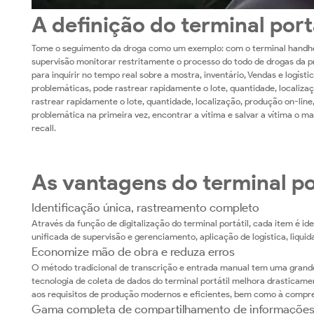
A definição do terminal portá
Tome o seguimento da droga como um exemplo: com o terminal handhel
supervisão monitorar restritamente o processo do todo de drogas da 
para inquirir no tempo real sobre a mostra, inventário, Vendas e logísti
problemáticas, pode rastrear rapidamente o lote, quantidade, local
rastrear rapidamente o lote, quantidade, localização, produção on-line
problemática na primeira vez, encontrar a vítima e salvar a vítima o 
recall.
As vantagens do terminal por
Identificação única, rastreamento completo
Através da função de digitalização do terminal portátil, cada item é i
unificada de supervisão e gerenciamento, aplicação de logística, liqui
Economize mão de obra e reduza erros
O método tradicional de transcrição e entrada manual tem uma grande 
tecnologia de coleta de dados do terminal portátil melhora drasticame
aos requisitos de produção modernos e eficientes, bem como à compr
Gama completa de compartilhamento de informaçõe