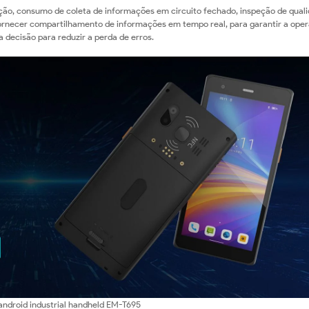
ação, consumo de coleta de informações em circuito fechado, inspeção de quali
ornecer compartilhamento de informações em tempo real, para garantir a ope
 decisão para reduzir a perda de erros.
ndroid industrial handheld EM-T695