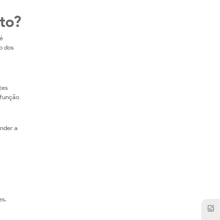
sto?
é
o dos
tes
 função
onder a
es.