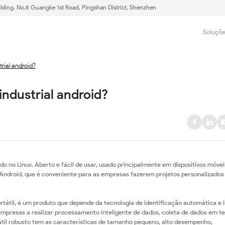
lding, No.8 Guangke 1st Road, Pingshan District, Shenzhen
Soluçõ
rial android?
ndustrial android?
o no Linux. Aberto e fácil de usar, usado principalmente em dispositivos móvei
Android, que é conveniente para as empresas fazerem projetos personalizados
tátil, é um produto que depende da tecnologia de identificação automática e 
empresas a realizar processamento inteligente de dados, coleta de dados em 
tátil robusto tem as características de tamanho pequeno, alto desempenho,