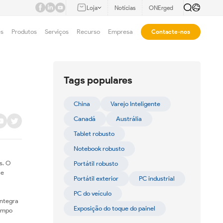
Loja
Notícias
ONErged
es
Produtos
Serviços
Recurso
Empresa
Contacte-nos
Tags populares
China
Varejo Inteligente
Canadá
Austrália
Tablet robusto
Notebook robusto
s. O
Portátil robusto
 e
Portátil exterior
PC industrial
PC do veículo
integra
Exposição do toque do painel
tempo