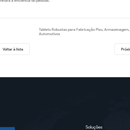
fetará a eficiência do pessoal.
Tablets Robustas para Fabricação Piso, Armazenagem,
Automotivos
Voltar à lista
Próx
Soluções