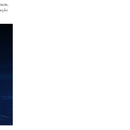
dade,
ração